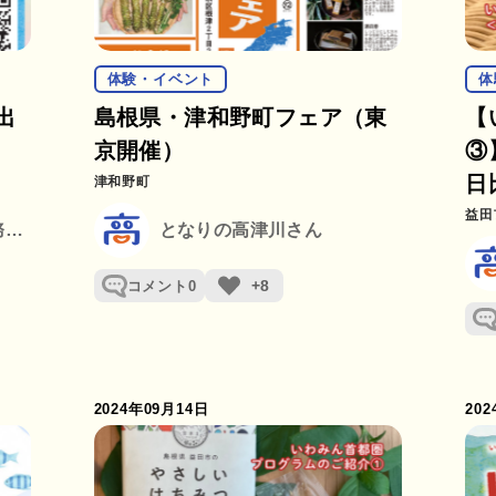
体験・イベント
体
出
島根県・津和野町フェア（東
【
京開催）
③
日
津和野町
益田
益田地区広域市町村圏事務組合
となりの高津川さん
+8
コメント
0
2024年09月14日
20