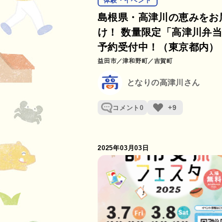
体験・イベント
島根県・高津川の恵みをお
け！ 数量限定「高津川弁
予約受付中！（東京都内）
益田市
津和野町
吉賀町
となりの高津川さん
+9
コメント
0
2025年03月03日