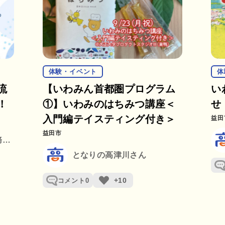
体験・イベント
体
流
【いわみん首都圏プログラム
い
！
①】いわみのはちみつ講座＜
せ
入門編テイスティング付き＞
益田
益田市
益田地区広域市町村圏事務組合
となりの高津川さん
+10
コメント
0