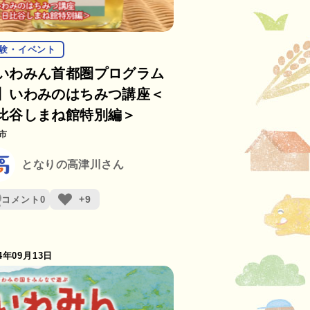
験・イベント
いわみん首都圏プログラム
】いわみのはちみつ講座＜
比谷しまね館特別編＞
市
となりの高津川さん
+9
コメント
0
24年09月13日