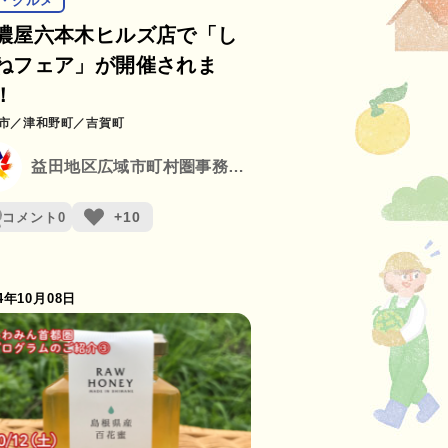
・グルメ
濃屋六本木ヒルズ店で「し
ねフェア」が開催されま
！
市
津和野町
吉賀町
益田地区広域市町村圏事務組合
+10
コメント
0
24年10月08日