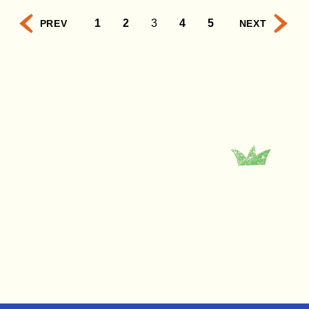
1
2
3
4
5
PREV
NEXT