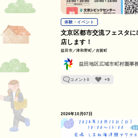
体験・イベント
文京区都市交流フェスタに
店します！
益田市
津和野町
吉賀町
+9
コメント
0
2024年10月07日