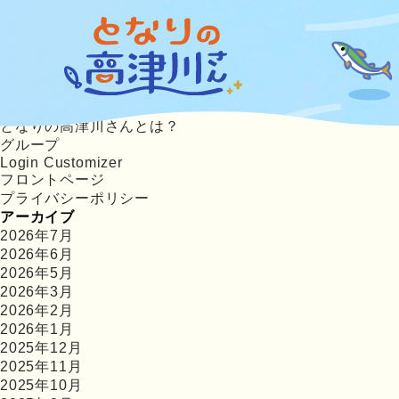
返信先: 紅葉の情報を教えてください！
検
索:
固定ページ
あつまれ！高津川さんの投稿方法
協賛企業・個人様「となりのサポーターさん」募集中!
利用規約
となりの高津川さんとは？
グループ
Login Customizer
フロントページ
プライバシーポリシー
アーカイブ
2026年7月
2026年6月
2026年5月
2026年3月
2026年2月
2026年1月
2025年12月
2025年11月
2025年10月