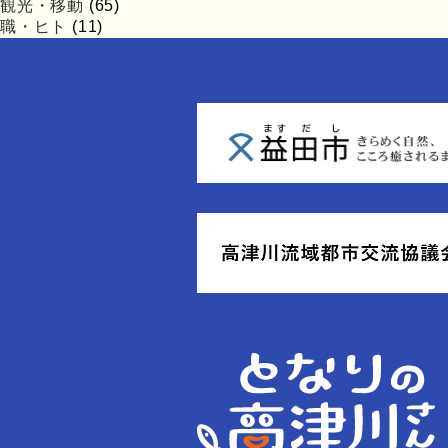
観光・移動
(65)
職・ヒト
(11)