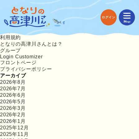
返信先: 高津川リバービアを飲んだ
検
索:
固定ページ
ログイン
あつまれ！高津川さんの投稿方法
協賛企業・個人様「となりのサポーターさん」募集中!
利用規約
となりの高津川さんとは？
グループ
Login Customizer
フロントページ
プライバシーポリシー
アーカイブ
2026年8月
2026年7月
2026年6月
2026年5月
2026年3月
2026年2月
2026年1月
2025年12月
2025年11月