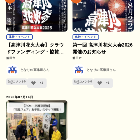
体験・イベント
体験・イベント
【高津川花火大会】クラウ
第一回 高津川花火大会2026
ドファンディング・協賛・
開催のお知らせ
ボランティア募集のお知ら
益田市
益田市
せ
となりの高津川さん
となりの高津川さん
コメント
0
コメント
0
+1
+1
2026年07月14日