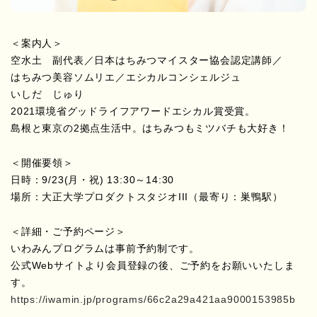
＜案内人＞
空水土 副代表／日本はちみつマイスター協会認定講師／
はちみつ美容ソムリエ／エシカルコンシェルジュ
いしだ じゅり
2021環境省グッドライフアワードエシカル賞受賞。
島根と東京の2拠点生活中。はちみつもミツバチも大好き！
＜開催要領＞
日時：9/23(月・祝) 13:30～14:30
場所：大正大学プロダクトスタジオIII（最寄り：巣鴨駅）
＜詳細・ご予約ページ＞
いわみんプログラムは事前予約制です。
公式Webサイトより会員登録の後、ご予約をお願いいたしま
す。
https://iwamin.jp/programs/66c2a29a421aa9000153985b