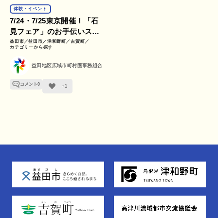
体験・イベント
7/24・7/25東京開催！「石
見フェア」のお手伝いスタ
ッフを募集します！
益田市
益田市
津和野町
吉賀町
カテゴリーから探す
益田地区広域市町村圏事務組合
コメント
0
+1