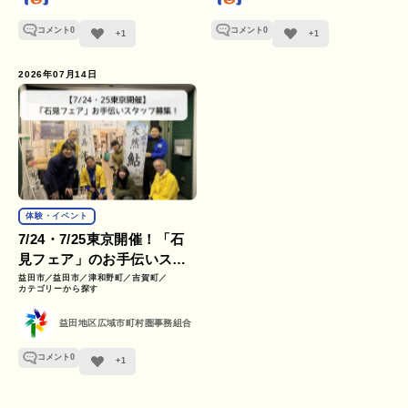
コメント
0
コメント
0
+1
+1
2026年07月14日
体験・イベント
7/24・7/25東京開催！「石
見フェア」のお手伝いスタ
ッフを募集します！
益田市
益田市
津和野町
吉賀町
カテゴリーから探す
益田地区広域市町村圏事務組合
コメント
0
+1