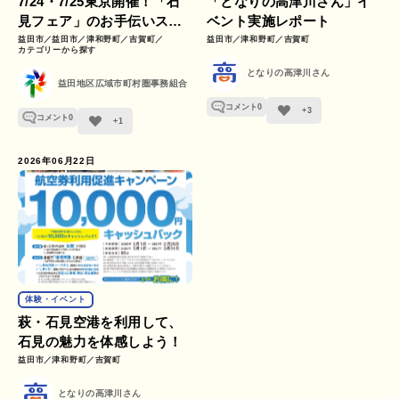
7/24・7/25東京開催！「石
「となりの高津川さん」イ
見フェア」のお手伝いスタ
ベント実施レポート
ッフを募集します！
益田市
益田市
津和野町
吉賀町
益田市
津和野町
吉賀町
カテゴリーから探す
となりの高津川さん
益田地区広域市町村圏事務組合
コメント
0
+3
コメント
0
+1
2026年06月22日
体験・イベント
萩・石見空港を利用して、
石見の魅力を体感しよう！
益田市
津和野町
吉賀町
となりの高津川さん