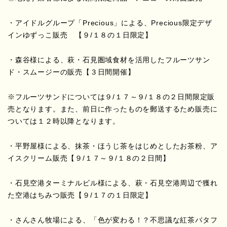
・アイドルグループ「Precious」による、Precious限定デザ
インゆずっこ販売 【９/１８の１日限定】
・森谷様による、萩・石見圏域食材を活用したフルーツサン
ド・スムージーの販売【３日間開催】
※フルーツサンドについては９/１７～９/１８の２日間限定販
売となります。また、前日に作ったものを郵送するため販売に
ついては１２時以降となります。
・平野屋様による、抹茶・ほうじ茶をはじめとしたお茶粉、ア
イスクリーム販売【９/１７～９/１８の２日間】
・石見空港ターミナルビル様による、萩・石見空港周辺で獲れ
た空港はちみつ販売【９/１７の１日限定】
・さんさん牧場による、「色が変わる！？不思議な紅茶バタフ