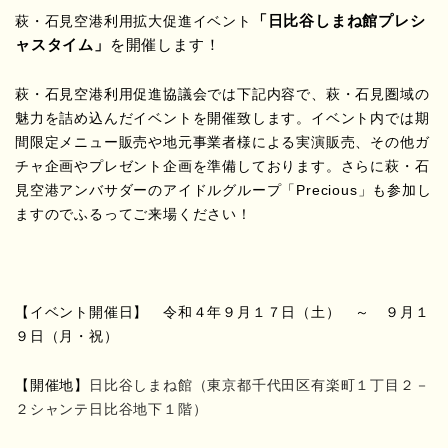
「日比谷しまね館プレシ
萩・石見空港利用拡大促進イベント
ャスタイム」
を開催します！
萩・石見空港利用促進協議会では下記内容で、萩・石見圏域の
魅力を詰め込んだイベントを開催致します。イベント内では期
間限定メニュー販売や地元事業者様による実演販売、その他ガ
チャ企画やプレゼント企画を準備しております。さらに萩・石
見空港アンバサダーのアイドルグループ「Precious」も参加し
ますのでふるってご来場ください！
【イベント開催日】 令和４年９月１７日（土） ～ ９月１
９日（月・祝）
【開催地】
日比谷しまね館（東京都千代田区有楽町１丁目２－
２シャンテ日比谷地下１階）